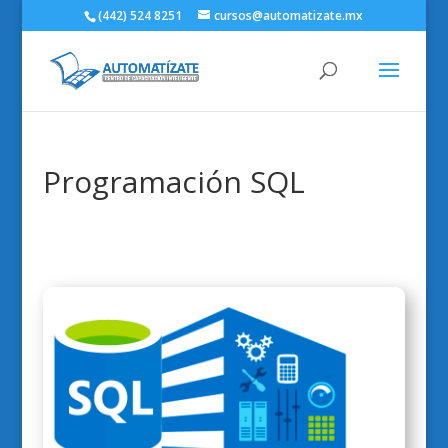
(442) 524 8251
cursos@automatizate.mx
Programación SQL