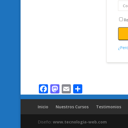
R
¿Perd
Facebook
Mastodon
Email
Compartir
Inicio
Nuestros Cursos
Testimonios
Diseño:
www.tecnologia-web.com