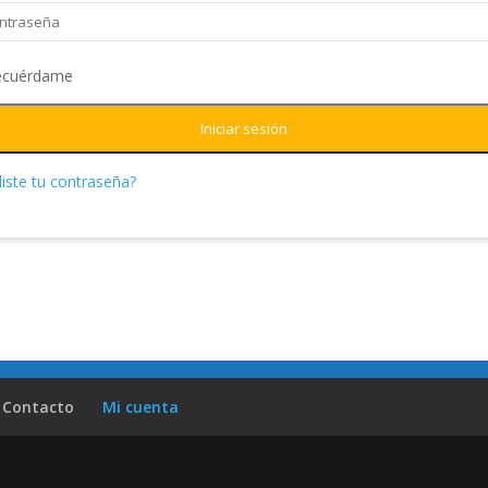
ecuérdame
Iniciar sesión
iste tu contraseña?
Contacto
Mi cuenta