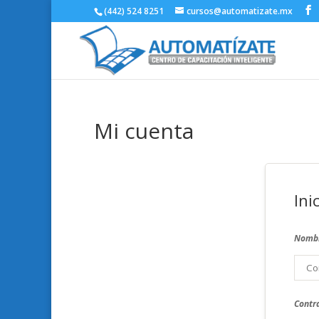
(442) 524 8251
cursos@automatizate.mx
Mi cuenta
Ini
Nombr
Contr