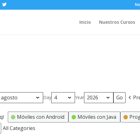
No
Inicio
Nuestros Cursos
Pr
Day
Year
ql
Móviles con Android
Móviles con Java
Pro
All Categories