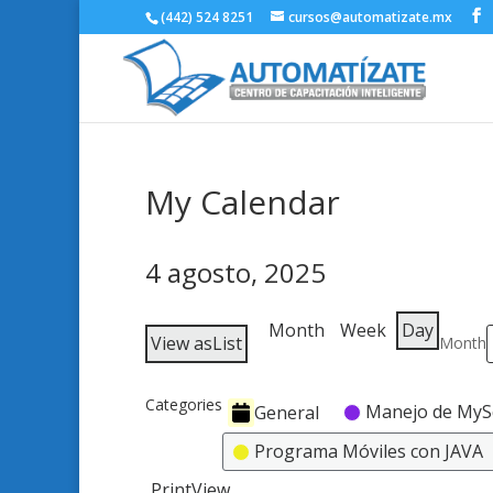
(442) 524 8251
cursos@automatizate.mx
My Calendar
4 agosto, 2025
Month
Week
Day
View as
List
Month
Categories
Manejo de MyS
General
Programa Móviles con JAVA
Print
View