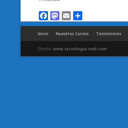
Facebook
Mastodon
Email
Compartir
Inicio
Nuestros Cursos
Testimonios
Diseño:
www.tecnologia-web.com