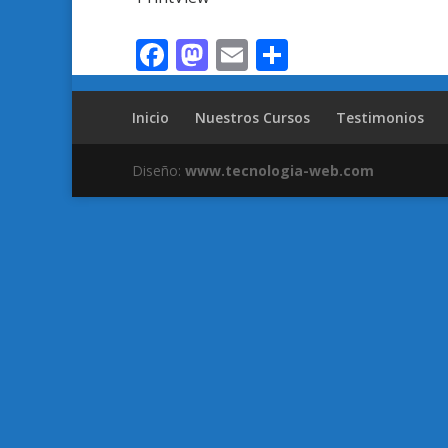
Facebook
Mastodon
Email
Compartir
Inicio
Nuestros Cursos
Testimonios
Diseño:
www.tecnologia-web.com