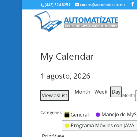
(442) 524 8251
cursos@automatizate.mx
My Calendar
1 agosto, 2026
Month
Week
Day
View as
List
Month
Categories
Manejo de MyS
General
Programa Móviles con JAVA
Print
View