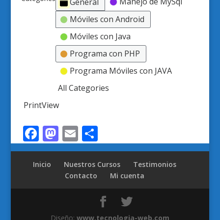
Manejo de MySql
General
Móviles con Android
Móviles con Java
Programa con PHP
Programa Móviles con JAVA
All Categories
Print
View
Facebook
Mastodon
Email
Compartir
Inicio
Nuestros Cursos
Testimonios
Contacto
Mi cuenta
Diseño:
www.tecnologia-web.com