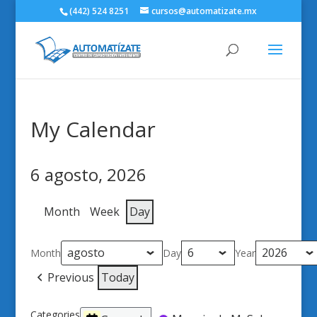
(442) 524 8251
cursos@automatizate.mx
My Calendar
6 agosto, 2026
Month
Week
Day
Month
Day
Year
Previous
Today
Categories