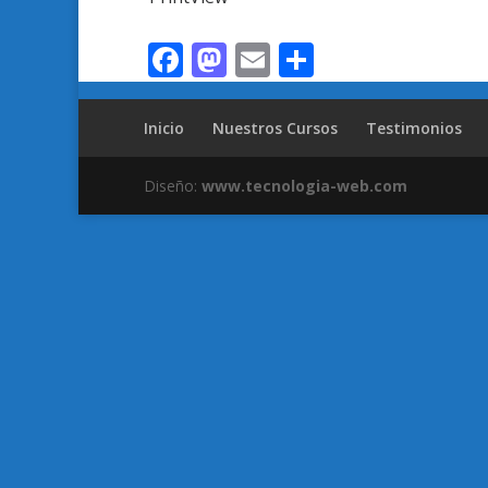
Facebook
Mastodon
Email
Compartir
Inicio
Nuestros Cursos
Testimonios
Diseño:
www.tecnologia-web.com