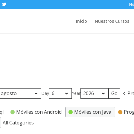
No
Inicio
Nuestros Cursos
Pr
Day
Year
ql
Móviles con Android
Móviles con Java
Pro
All Categories