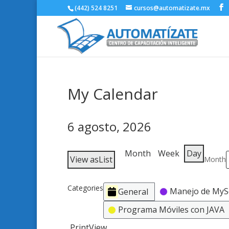
(442) 524 8251
cursos@automatizate.mx
My Calendar
6 agosto, 2026
Month
Week
Day
View as
List
Month
Categories
Manejo de MyS
General
Programa Móviles con JAVA
Print
View