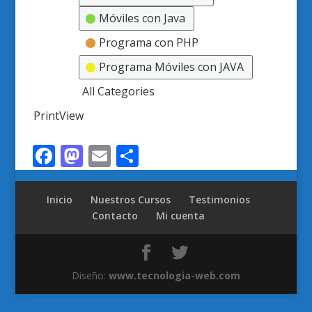
Móviles con Java
Programa con PHP
Programa Móviles con JAVA
All Categories
Print
View
Facebook
Mastodon
Email
Compartir
Inicio
Nuestros Cursos
Testimonios
Contacto
Mi cuenta
Diseño:
www.tecnologia-web.com