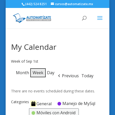
(442) 524 8251
cursos@automatizate.mx
My Calendar
Week of Sep 1st
Month
Week
Day
Previous
Today
There are no events scheduled during these dates.
Categories
Manejo de MySql
General
Móviles con Android