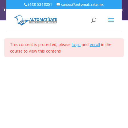
(442) 524 8251
cursos@automatizate.mx
Sample course
Section 6
15
Section 7
15
Inicio
Cursos
Sample course
This content is protected, please
login
and
enroll
in the
course to view this content!
Inicio
Nuestros Cursos
Testimonios
Section 8
10
Contacto
Mi cuenta
Lesson 91
Diseño:
www.tecnologia-web.com
Lesson 92
Lesson 93
Lesson 94