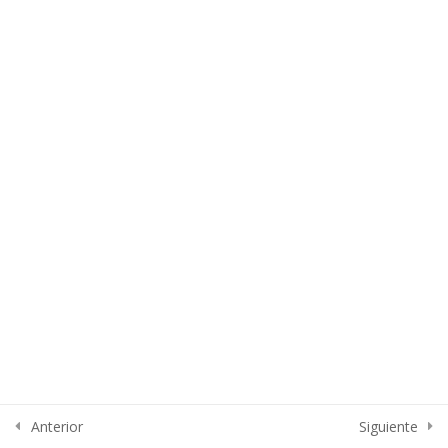
Lesson 95
Lesson 96
Lesson 97
Lesson 98
Lesson 99
Quiz 8
14 Questions
20 Minuto
Section 9
14
Section 10
15
Anterior
Siguiente