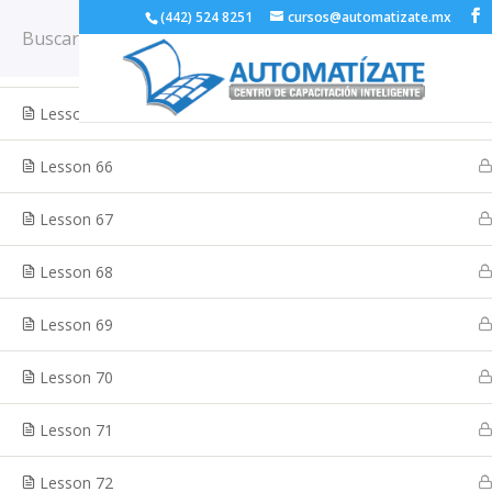
Lesson 63
(442) 524 8251
cursos@automatizate.mx
Lesson 64
Lesson 65
Inicio
Cursos
Sample course
Lesson 66
Inicio
Nuestros Cursos
Testimonios
Lesson 67
Diseño:
www.tecnologia-web.com
Lesson 68
Lesson 69
Lesson 70
Lesson 71
Lesson 72