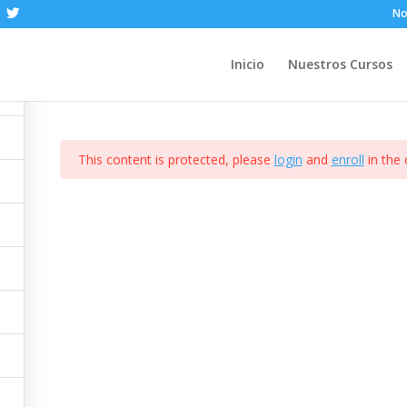
No
Sample course
Inicio
Nuestros Cursos
This content is protected, please
login
and
enroll
in the 
Contacto
Mi cuenta