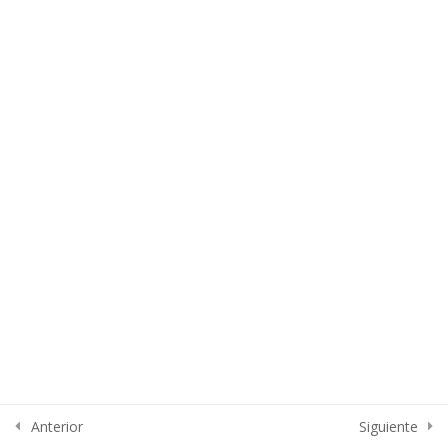
Lesson 48
Lesson 49
Lesson 50
Quiz 4
11 Questions
50 Minuto
Section 5
13
Section 6
15
Section 7
15
Anterior
Siguiente