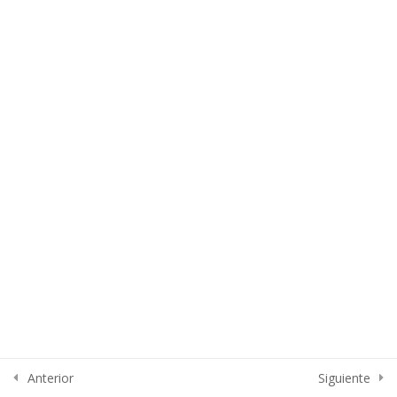
Section 5
13
Section 6
15
Section 7
15
Section 8
10
Section 9
14
Anterior
Siguiente
Section 10
15