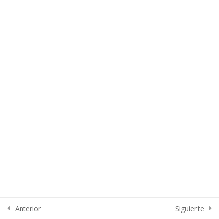
Section 3
15
Section 4
13
Section 5
13
Section 6
15
Section 7
15
Section 8
10
Anterior
Siguiente