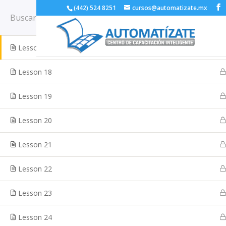
(442) 524 8251
cursos@automatizate.mx
Lesson 16
Lesson 17
Inicio
Cursos
Sample course
Lesson 18
Inicio
Nuestros Cursos
Testimonios
Lesson 19
Lesson 20
Diseño:
www.tecnologia-web.com
Lesson 21
Lesson 22
Lesson 23
Lesson 24