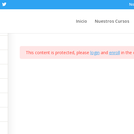
No
Sample course
Inicio
Nuestros Cursos
This content is protected, please
login
and
enroll
in the 
Contacto
Mi cuenta